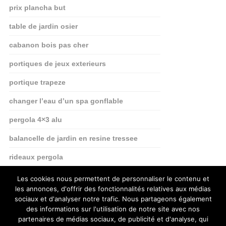
prix plancha but
table de jardin osier
cabanon bois pas cher
portiques de jeux exterieurs
portique trapeze
changer l’eau d’un spa gonflable
pergola 4×3 alu
balancelle de jardin en resine tressee
rideaux pergola
projecteur solaire detecteur
Les cookies nous permettent de personnaliser le contenu et
les annonces, d'offrir des fonctionnalités relatives aux médias
sociaux et d'analyser notre trafic. Nous partageons également
des informations sur l'utilisation de notre site avec nos
partenaires de médias sociaux, de publicité et d'analyse, qui