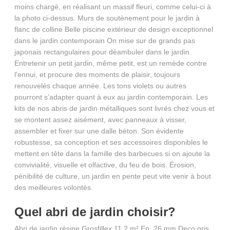
moins chargé, en réalisant un massif fleuri, comme celui-ci à
la photo ci-dessus. Murs de soutènement pour le jardin à
flanc de colline Belle piscine extérieur de design exceptionnel
dans le jardin contemporain On mise sur de grands pas
japonais rectangulaires pour déambuler dans le jardin.
Entretenir un petit jardin, même petit, est un remède contre
l'ennui, et procure des moments de plaisir, toujours
renouvelés chaque année. Les tons violets ou autres
pourront s’adapter quant à eux au jardin contemporain. Les
kits de nos abris de jardin métalliques sont livrés chez vous et
se montent assez aisément, avec panneaux à visser,
assembler et fixer sur une dalle béton. Son évidente
robustesse, sa conception et ses accessoires disponibles le
mettent en tête dans la famille des barbecues si on ajoute la
convivialité, visuelle et olfactive, du feu de bois. Érosion,
pénibilité de culture, un jardin en pente peut vite venir à bout
des meilleures volontés.
Quel abri de jardin choisir?
Abri de jardin résine Grosfillex 11,2 m² Ep. 26 mm Deco gris