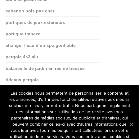
cabanon bois pas cher
portiques de jeux exterieurs
portique trapeze
changer l’eau d’un spa gonflable
pergola 4×3 alu
balancelle de jardin en resine tressee
rideaux pergola
projecteur solaire detecteur
Les cookies nous permettent de personnaliser le contenu et
les annonces, d'offrir des fonctionnalités relatives aux médias
sociaux et d'analyser notre trafic. Nous partageons également
des informations sur l'utilisation de notre site avec nos
partenaires de médias sociaux, de publicité et d'analyse, qui
peuvent combiner celles-ci avec d'autres informations que
vous leur avez fournies ou qu'ils ont collectées lors de votre
utilisation de leurs services. Vous consentez à nos cookies si