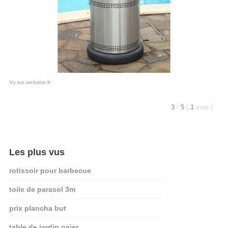
Vu sur archzine.fr
3
/
5
(
1
vote
)
Les plus vus
rotissoir pour barbecue
toile de parasol 3m
prix plancha but
table de jardin osier